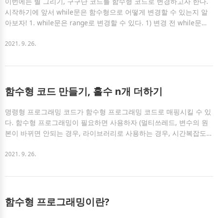
이번에는 별 그리기, 구구단 코드를 함수형 코드로 변경하고자 한다.
시작하기에 앞서 while문은 함수형으로 어떻게 변경할 수 있는지 알
아보자! 1. while문은 range로 변경할 수 있다. 1) 변경 전 while문은
조건이 참이면 계속 실행되는 반복문이다. 아래 코드는 while문을 사
용해, 0 ~ 9를 출력하는 코드이다.function f10(end) { let i = 0; while
2021. 9. 26.
(i range로 변경하자 while은 함수형에서 .range로 변경할 수 있다. L.
range(start, end, interval)는 start ~ end 범위에 해당하는 이터러블
이다. _.each(발생시킬 코드, 이..
함수형 코드 만들기, 홀수 n개 더하기
명령형 프로그래밍 코드가 함수형 프로그래밍 코드로 매핑시킬 수 있
다. 함수형 프로그래밍이 필요하면 사용하자 (멀티쓰레드, 변수의 원
본이 바뀌면 안되는 경우, 라이브러리로 사용하는 경우, 시간복잡도를
줄이고 싶거나) 1. 홀수 n개 더하기 1) 시작하기전 알아야 할 점 아래
는 함수형 프로그래밍에서 사용하는 여러가지 함수 형태이다. 함수형
2021. 9. 26.
태 설명 _.function - 결과값을 바로 나타내는 함수 L.function - lazy하
게 동작하는 함수 - 실제 필요한 만큼만 생성하여 작업을 수행 - 실제
필요한 만큼만 생성하므로 결과를 바로 주지 않음 - [... L.func]를 사용
하면 평가를 바로 내린 값을 얻을 수 있음 C.function - 동시적으로 동
함수형 프로그래밍이란?
작하는 함수 - 멀티프로세서 환경에서 동작하는 동시성..