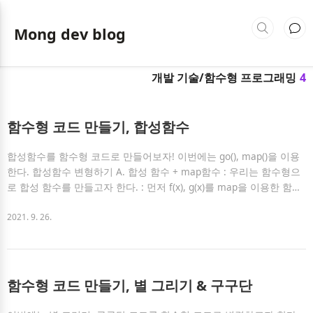
Mong dev blog
개발 기술/함수형 프로그래밍
4
함수형 코드 만들기, 합성함수
합성함수를 함수형 코드로 만들어보자! 이번에는 go(), map()을 이용
한다. 합성함수 변형하기 A. 합성 함수 + map함수 : 우리는 함수형으
로 합성 함수를 만들고자 한다. : 먼저 f(x), g(x)를 map을 이용한 함수
로 만든다. : 그 다음, map으로 구성한 두 함수로 f(g(x))를 만든다. con
st f = x => x + 10; const g = x => x - 5; const fg = x => f(g(x)); conso
2021. 9. 26.
le.log(fg(10)); //15 console.log(fg()) //NaN 하지만,이 합성함수를 더
간단하게 표현하고 싶어! go()를 사용해보자! B. 합성 함수 + go() go
함수를 앞선 챕터에서 설명했으나, 반복하면 기억하기 쉬우니 다시 설
명을 적어본다 ..
함수형 코드 만들기, 별 그리기 & 구구단