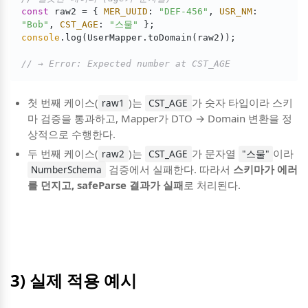
const
 raw2 = { 
MER_UUID
: 
"DEF-456"
, 
USR_NM
: 
"Bob"
, 
CST_AGE
: 
"스물"
console
.log(UserMapper.toDomain(raw2));

// → Error: Expected number at CST_AGE
첫 번째 케이스(
)는
가 숫자 타입이라 스키
raw1
CST_AGE
마 검증을 통과하고, Mapper가 DTO → Domain 변환을 정
상적으로 수행한다.
두 번째 케이스(
)는
가 문자열
이라
raw2
CST_AGE
"스물"
검증에서 실패한다. 따라서
스키마가 에러
NumberSchema
를 던지고, safeParse 결과가 실패
로 처리된다.
3) 실제 적용 예시