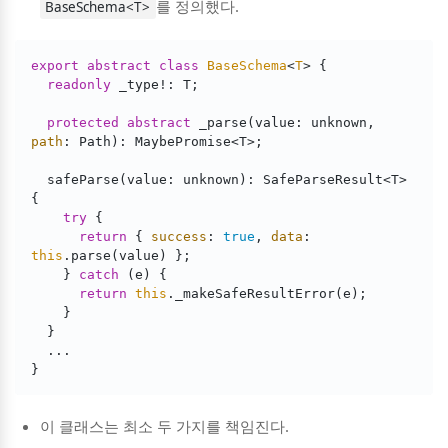
를 정의했다.
BaseSchema<T>
export
abstract
class
BaseSchema
<
T
> 
{

readonly
 _type!: T;

protected
abstract
 _parse(value: unknown, 
path
: Path): MaybePromise<T>;

  safeParse(value: unknown): SafeParseResult<T> 
{

try
 {

return
 { 
success
: 
true
, 
data
: 
this
.parse(value) };

    } 
catch
 (e) {

return
this
._makeSafeResultError(e);

    }

  }

  ...

이 클래스는 최소 두 가지를 책임진다.