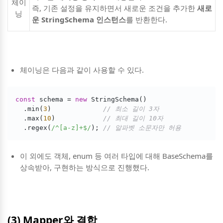
체이
즉, 기존 설정을 유지하면서 새로운 조건을 추가한
새로
닝
운 StringSchema 인스턴스
를 반환한다.
체이닝은 다음과 같이 사용할 수 있다.
const
 schema = 
new
 StringSchema()

  .min(
3
)             
// 최소 길이 3자
  .max(
10
)            
// 최대 길이 10자
  .regex(
/^[a-z]+$/
); 
// 알파벳 소문자만 허용
이 외에도 객체, enum 등 여러 타입에 대해 BaseSchema를
상속받아, 구현하는 방식으로 진행했다.
(3) Mapper와 결합