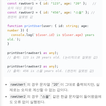
const
 rawUser1 = { 
id
: 
"123"
, 
age
: 
"20"
 };   
// 
숫자 대신 문자열
const
 rawUser2 = { 
id
: 
"456"
, 
age
: 
"스물"
 }; 
// 
완전히 잘못된 값
function
printUser
(
user: { id: 
string
; age: 
number
 }
) 
{

console
.log(
`
${user.id}
 is 
${user.age}
 years 
old.`
);

}

printUser(rawUser1 
as
any
// 출력: 123 is 20 years old. (논리적으로 잘못된 값)
printUser(rawUser2 
as
any
// 출력: 456 is 스물 years old. (완전히 잘못된 값)
의 경우 문자열
이 그대로 출력되지만, 실
rawUser1
"20"
제로는 숫자로 계산할 수 없는 값이다.
의 경우
같은 한글 문자열이 들어왔음에
rawUser2
"스물"
도 오류 없이 실행된다.