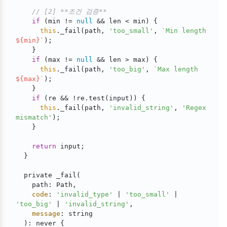
// [2] **조건 검증**
if
 (min != 
null
 && len < min) {

this
._fail(path, 
'too_small'
, 
`Min length 
${min}
`
);

    }

if
 (max != 
null
 && len > max) {

this
._fail(path, 
'too_big'
, 
`Max length 
${max}
`
);

    }

if
 (re && !re.test(input)) {

this
._fail(path, 
'invalid_string'
, 
'Regex 
mismatch'
);

    }

return
 input;

  }

  private _fail(

    path: Path,

code
: 
'invalid_type'
 | 
'too_small'
 | 
'too_big'
 | 
'invalid_string'
,

message
: string

  ): never {
