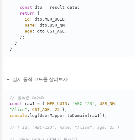
const
 dto = result.data;

return
 {

id
: dto.MER_UUID,

name
: dto.USR_NM,

age
: dto.CST_AGE,

    };

  }

실제 동작 코드를 살펴보자
// 올바른 데이터
const
 raw1 = { 
MER_UUID
: 
"ABC-123"
, 
USR_NM
: 
"Alice"
, 
CST_AGE
: 
25
console
.log(UserMapper.toDomain(raw1));

// { id: "ABC-123", name: "Alice", age: 25 }
// 잘못된 데이터 (age가 문자열)