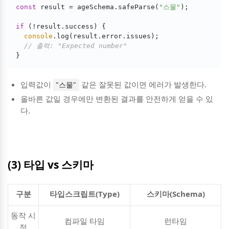
const
 result = ageSchema.safeParse(
"스물"
);

if
 (!result.success) {

console
.log(result.error.issues);

// 출력: "Expected number"
}
입력값이
같은 잘못된 값이면 에러가 발생한다.
"스물"
올바른 값일 경우에만 변환된 결과를 안전하게 얻을 수 있
다.
(3) 타입 vs 스키마
구분
타입스크립트(Type)
스키마(Schema)
동작 시
컴파일 타임
런타임
점