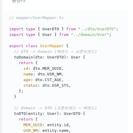
환한다.
// mapper/UserMapper.ts
import
type
 { UserDTO } 
from
"../dto/UserDTO"
import
type
 { User } 
from
"../domain/User"
;

export
class
UserMapper
{

// DTO -> Domain (백엔드 → 프론트엔드)
  toDomain(dto: UserDTO): User {

return
 {

id
: dto.MER_UUID,

name
: dto.USR_NM,

age
: dto.CST_AGE,

status
: dto.USR_STS,

    };

  }

// Domain -> DTO (프론트엔드 → 백엔드)
  toDTO(entity: User): UserDTO {

return
 {

MER_UUID
: entity.id,

USR_NM
: entity.name,
