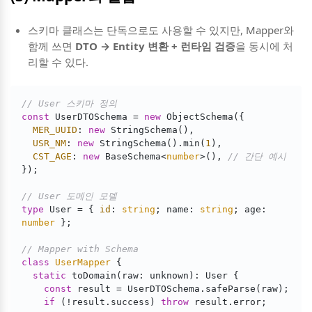
스키마 클래스는 단독으로도 사용할 수 있지만, Mapper와
함께 쓰면
DTO → Entity 변환 + 런타임 검증
을 동시에 처
리할 수 있다.
// User 스키마 정의
const
 UserDTOSchema = 
new
 ObjectSchema({

MER_UUID
: 
new
 StringSchema(),

USR_NM
: 
new
 StringSchema().min(
1
),

CST_AGE
: 
new
 BaseSchema<
number
>(), 
// 간단 예시
});

// User 도메인 모델
type
 User = { 
id
: 
string
; name: 
string
; age: 
number
 };

// Mapper with Schema
class
UserMapper
{

static
 toDomain(raw: unknown): User {

const
 result = UserDTOSchema.safeParse(raw);

if
 (!result.success) 
throw
 result.error;
