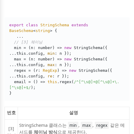
export
class
StringSchema
extends
BaseSchema
<
string
> 
{

   ...

// [3] 체이닝
  min = 
(
n: number
) =>
new
 StringSchema({ 
...this.config, 
min
: n });

  max = 
(
n: number
) =>
new
 StringSchema({ 
...this.config, 
max
: n });

  regex = 
(
r: 
RegExp
) =>
new
 StringSchema({ 
...this.config, 
re
: r });

  email = 
() =>
this
.regex(
/^[^\s@]+@[^\s@]+\.
[^\s@]+$/
);

번호
설명
StringSchema 클래스는
,
,
같은 메
min
max
regex
[3]
서드를
체이닝 방식
으로 제공한다.