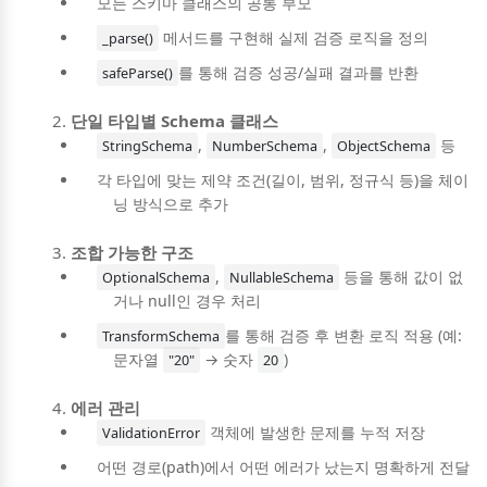
모든 스키마 클래스의 공통 부모
메서드를 구현해 실제 검증 로직을 정의
_parse()
를 통해 검증 성공/실패 결과를 반환
safeParse()
단일 타입별 Schema 클래스
,
,
등
StringSchema
NumberSchema
ObjectSchema
각 타입에 맞는 제약 조건(길이, 범위, 정규식 등)을 체이
닝 방식으로 추가
조합 가능한 구조
,
등을 통해 값이 없
OptionalSchema
NullableSchema
거나 null인 경우 처리
를 통해 검증 후 변환 로직 적용 (예:
TransformSchema
문자열
→ 숫자
)
"20"
20
에러 관리
객체에 발생한 문제를 누적 저장
ValidationError
어떤 경로(path)에서 어떤 에러가 났는지 명확하게 전달