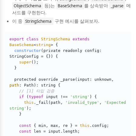
등)는
를 상속받아
메
ObjectSchema
BaseSchema
_parse
서드를 구현한다.
이 중
구현 예시를 살펴보자.
StringSchema
export
class
StringSchema
extends
BaseSchema
<
string
> 
{

constructor
(
private readonly config: 
StringConfig = {}
)
 {

super
();

  }

  protected override _parse(input: unknown, 
path
: Path): string {

// [1] 타입 검증
if
 (
typeof
 input !== 
'string'
) { 

this
._fail(path, 
'invalid_type'
, 
'Expected 
string'
);

    }

const
 { min, max, re } = 
this
.config;

const
 len = input.length;
