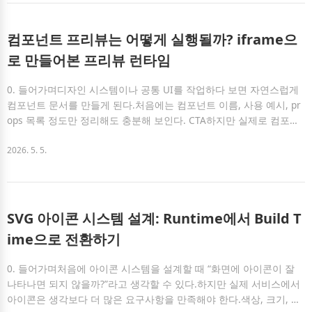
서는 문제가 없었다.하지만 Chrome의 Google Translate 기능을 켠
상태에서 이 Button을 클릭하면, 화면 crash가 발생했다.NotFoundEr
ror: Failed to execute 'inser..
컴포넌트 프리뷰는 어떻게 실행될까? iframe으
로 만들어본 프리뷰 런타임
0. 들어가며디자인 시스템이나 공통 UI를 작업하다 보면 자연스럽게
컴포넌트 문서를 만들게 된다.처음에는 컴포넌트 이름, 사용 예시, pr
ops 목록 정도만 정리해도 충분해 보인다. CTA하지만 실제로 컴포넌
트를 사용하는 입장에서 궁금한 것은 단순히 “어떤 props가 있는
가”가 아니다.오히려 더 자주 확인하고 싶은 것은 그 값을 바꿨을 때
2026. 5. 5.
실제 화면에서 어떻게 동작하는가이다.variant를 바꾸면 실제로 어떻
게 보이는지disabled 상태에서는 어떤 인터랙션이 막히는지children
이 길어졌을 때 레이아웃이 어떻게 변하는지모바일 너비에서는 어떻
게 보이는지클릭했을 때 이벤트가 제대로 발생하는지즉, 컴포넌트 문
SVG 아이콘 시스템 설계: Runtime에서 Build T
서는 단순히 읽는 정보에 머물면 부족하다.컴포넌트는 결국 화면에서
ime으로 전환하기
동작하는 UI이기에, 문서 역..
0. 들어가며처음에 아이콘 시스템을 설계할 때 “화면에 아이콘이 잘
나타나면 되지 않을까?”라고 생각할 수 있다.하지만 실제 서비스에서
아이콘은 생각보다 더 많은 요구사항을 만족해야 한다.색상, 크기, 상