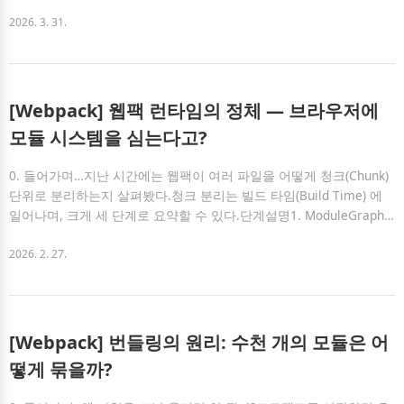
태를 자유롭게 제어할 수 있어야 한다.다크 모드나 테마에 따라 스타
일이 바꿀 수 있어야 한다.hover, active, disabled 상태를 반영할 수
2026. 3. 31.
있어야 한다.번들 크기는 최대한 작게 유지할 수 있어야 한다.문제는
이 요구사항들이 서로 잘 충돌한다는 점이다.스타일 제어를 잘 하려면
SVG를 코드처럼 다뤄야 하고, 반대로 번들 크기를 줄이려면 정적인
리소스처럼 다루는 게 유리하다. 즉, 아이콘 시스템을 설계할 때의 핵
[Webpack] 웹팩 런타임의 정체 — 브라우저에
심 질문은 단순히 ‘아이콘을 어떻게 렌더링할 것인가?’가 아니다.실제
모듈 시스템을 심는다고?
로 이 질문에 ..
0. 들어가며…지난 시간에는 웹팩이 여러 파일을 어떻게 청크(Chunk)
단위로 분리하는지 살펴봤다.청크 분리는 빌드 타임(Build Time) 에
일어나며, 크게 세 단계로 요약할 수 있다.단계설명1. ModuleGraph
생성import / require 관계를 분석하여 의존성 그래프를 만든다.2. Ch
unkGraph 생성어떤 모듈을 어떤 청크로 묶을지 결정한다.3. 최종 산
2026. 2. 27.
출물 생성설정(splitChunks, runtimeChunk)에 따라 여러 JS 파일이 생
성된다.결과는 이런 형태다.dist/ ├─ main.js ├─ runtime.js (설정에
따라 분리) └─ dynamic.[hash].js여기까지는 빌드 타임 이야기였다.
🤔 그런데 여기서 의문 하나!이렇게 나눠진 청크는 브라우저에서 ..
[Webpack] 번들링의 원리: 수천 개의 모듈은 어
떻게 묶을까?