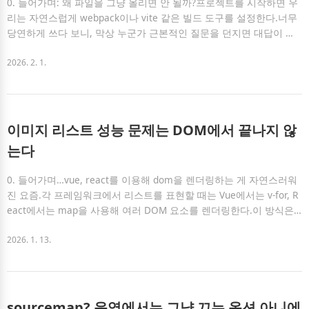
0. 들어가며: 왜 파일을 그냥 올리면 안 될까?프로젝트를 시작하면 우
리는 자연스럽게 webpack이나 vite 같은 빌드 도구를 설정한다.너무
당연하게 쓰다 보니, 막상 누군가 근본적인 질문을 던지면 대답이 애
매해질 때가 있다.“왜 파일을 그냥 올리면 안 되고, webpack을 써서
‘번들링’을 거쳐야 하나요?”이번 시간에는 webpack의 수 많은 기능 중
2026. 2. 1.
에서도 ‘번들링(Bundling)’을 코드와 함께 살펴보겠다.이 글을 읽고나
서 webpack의 번들링이 “왜 필요하고” → “내부에서 어떻게 작동하
며” → “번들링 결과물의 형태를 이해”할 수 있을 것이다.💡 핵심 요약
1. webpack은 브라우저가 모르는 모듈 시스템(import/require)을 이
이미지 리스트 성능 문제는 DOM에서 끝나지 않
해시켜준다.2. webpack은 의존성 그래프를..
는다
0. 들어가며…vue, react를 이용해 dom을 렌더링하는 게 자연스러워
진 요즘.각 프레임워크에서 리스트를 표현할 때는 Vue에서는 v-for, R
eact에서는 map을 사용해 여러 DOM 요소를 렌더링한다.이 방식은
단순하다. 그래서 데이터 배열만 있으면 누구나 손쉽게 리스트 UI를
만들 수 있다.하지만 이 단순한 방식이 언제나 좋은 선택은 아니다.D
2026. 1. 13.
OM을 계속 늘려도 괜찮을까?만약 다음 조건이라면 큰 문제는 없다.
데이터 개수가 100개 미만이고노출되는 리스트 DOM이 많지 않으며
한 화면에서 무거운 연산을 하지 않는 경우이런 상황에서는 단순 렌더
링 방식이 성능 리스크로 이어질 가능성은 크지 않다.하지만 리스트 D
sourcemap? 운영에서는 그냥 끄는 옵션 아니에