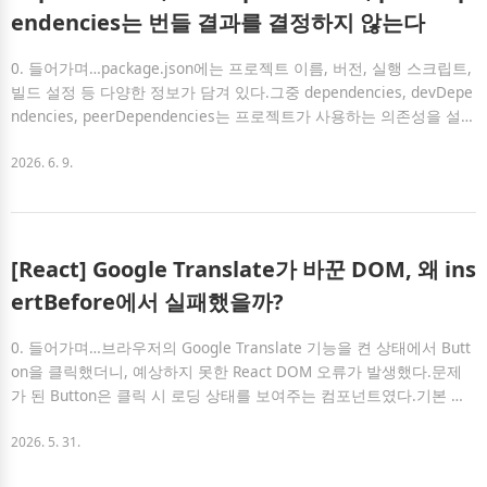
전에 문제를 일으키고, 후자는 실행 중에 오류를 일으킨다.어느 ..
endencies는 번들 결과를 결정하지 않는다
0. 들어가며…package.json에는 프로젝트 이름, 버전, 실행 스크립트,
빌드 설정 등 다양한 정보가 담겨 있다.그중 dependencies, devDepe
ndencies, peerDependencies는 프로젝트가 사용하는 의존성을 설명
하는 항목이다.처음에는 이 항목들을 단순히 “설치된 라이브러리를
관리하는 곳” 정도로 이해하기 쉽다.하지만 실제로 패키지를 설치하
2026. 6. 9.
거나, 애플리케이션이 아닌 라이브러리를 만들다 보면 이런 질문이 생
긴다.이 패키지는 dependencies에 넣어야 할까?devDependencies에
넣어야 할까?peerDependencies에 넣어야 할까?특히 라이브러리를
만들 때는 단순히 “설치했으니까 dependencies에 넣는다”로 끝나지
[React] Google Translate가 바꾼 DOM, 왜 ins
않는다.이 패키지가 실행 시 필요한지..
ertBefore에서 실패했을까?
0. 들어가며…브라우저의 Google Translate 기능을 켠 상태에서 Butt
on을 클릭했더니, 예상하지 못한 React DOM 오류가 발생했다.문제
가 된 Button은 클릭 시 로딩 상태를 보여주는 컴포넌트였다.기본 상
태에서는 Upload File 텍스트를 보여주고,클릭하면 isPending 상태가
true로 바뀌면서 로딩 스피너와 Loading... 텍스트를 보여준다.{isPen
2026. 5. 31.
ding && }{isPending ? "Loading..." : "Upload File"}일반적인 상황에